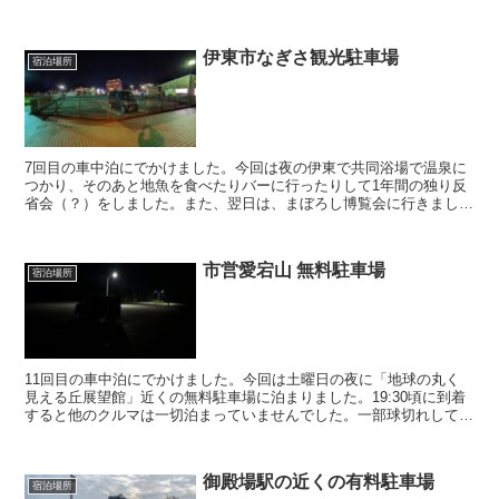
点）です。大型トラックはアイドリングしっぱなしでし...
伊東市なぎさ観光駐車場
宿泊場所
7回目の車中泊にでかけました。今回は夜の伊東で共同浴場で温泉に
つかり、そのあと地魚を食べたりバーに行ったりして1年間の独り反
省会（？）をしました。また、翌日は、まぼろし博覧会に行きまし
た。今回は金曜日の夜に、伊東市なぎさ観光駐車場に泊まりま...
市営愛宕山 無料駐車場
宿泊場所
11回目の車中泊にでかけました。今回は土曜日の夜に「地球の丸く
見える丘展望館」近くの無料駐車場に泊まりました。19:30頃に到着
すると他のクルマは一切泊まっていませんでした。一部球切れして暗
いですが、街灯はあり完全な闇ではなかったです。今回...
御殿場駅の近くの有料駐車場
宿泊場所