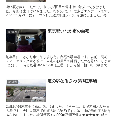
暑い夏が終わったので、やっと3回目の週末車中泊旅にでかけまし
た。今回は土日でいきました。行き先は、中之条ビエンナーレです。
2023年3月21日にオープンした道の駅まえばし赤城にしました。今回
ちょっと面白い経験をしました。第一駐車場に22時半...
東京都いなか市の自宅
宿泊場所
納車日にいきなり車中泊しました。自宅の駐車場です。以前、初めて
スノーケリングする前に、自宅のお風呂で練習したのを思い出します
（笑）。日時と気温2023-05-20（土曜日）から翌日朝18℃（朝まで変
化なし）場所東京都いなか市の自宅駐車場評価...
道の駅なるさわ 第1駐車場
宿泊場所
2回目の週末車中泊旅にでかけました。行き先は、四尾連湖とみたま
の湯です。今回は無料での道の駅の宿泊です。富士山の麓の道の駅な
るさわにしました。場所標高：約990m評価評価は★★★★★（5点満