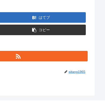
はてブ
コピー
pitang1965